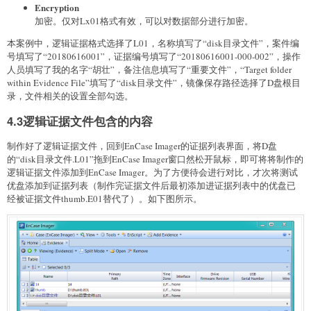
Encryption
加密。仅对Lx01格式有效，可以对数据部分进行加密。
本案例中，逻辑证据格式选择了L01，名称填写了“disk目录文件”，案件编
号填写了“20180616001”，证据编号填写了“20180616001-000-002”，操作
人员填写了我的名字“胡壮”，备注信息填写了“重要文件”，“Target folder
within Evidence File”填写了“disk目录文件”，镜像保存路径选择了D盘根目
录，文件相关的设置全部勾选。
4.3逻辑证据文件包含的内容
制作好了逻辑证据文件，回到EnCase Imager的证据列表界面，将D盘
的“disk目录文件.L01”拖到EnCase Imager窗口然松开鼠标，即可将将制作的
逻辑证据文件添加到EnCase Imager。为了方便待会进行对比，才次将测试
优盘添加到证据列表（制作完证据文件后最初添加进证据列表中的优盘已
经被证据文件thumb.E01替代了）。如下图所示。