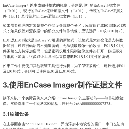
EnCase Imager可以生成四种格式的镜像，分别是现行的EnCase证据文件
（.Ex01）、现行的EnCase逻辑证据文件（.Lx01）、传统的EnCase证据文
件（.E01）及传统的EnCase逻辑证据文件（L01）。
如果需要处理的对象是整个存储设备或整个分区，应该保存成E01或Ex01格
式；如果仅仅对源数据中的部分文件制作镜像，应该选择L01或Lx01格式。
Ex01及Lx01格式是EnCase V7引进的新格式，该格式最大的变化是支持数
据加密，设置密码后若不知道密码，无法读取镜像中的数据。E01及L01文
件虽然也支持添加密码，但是密码仅用来限制镜像文件的打开，数据部分
并未真正加密，很多取证工具可以直接忽略E01及L01文件的密码。
如果工作中要使用其他取证工具进行分析，为了保证兼容性，建议选择E01
及L01格式，否则可以使用Ex01及Lx01格式。
3.使用EnCase Imager制作证据文件
接下来以一个实际案例来来介绍EnCase Imager的主要功能——制作磁盘镜
像。实验选用了一个朗科32G优盘，序列号为AA00000000007275。
3.1添加设备
在主界面点击“Add Local Device”，弹出添加本地设备的窗口，串口左边有