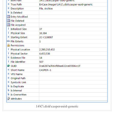
14\C\.disk\casper-uuid-generic