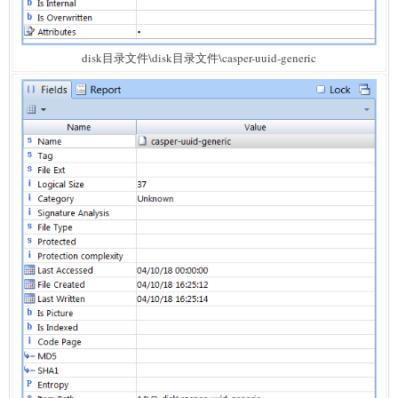
disk目录文件\disk目录文件\casper-uuid-generic