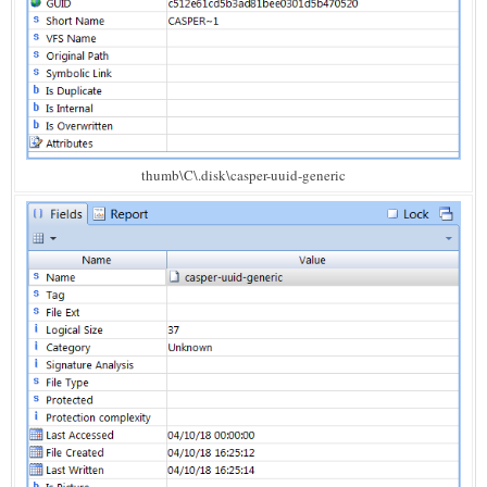
thumb\C\.disk\casper-uuid-generic