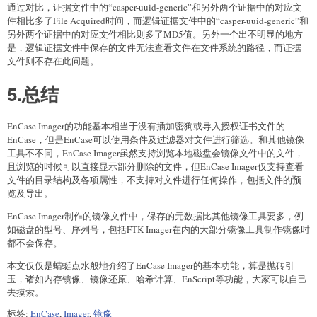
通过对比，证据文件中的“casper-uuid-generic”和另外两个证据中的对应文
件相比多了File Acquired时间，而逻辑证据文件中的“casper-uuid-generic”和
另外两个证据中的对应文件相比则多了MD5值。另外一个出不明显的地方
是，逻辑证据文件中保存的文件无法查看文件在文件系统的路径，而证据
文件则不存在此问题。
5.总结
EnCase Imager的功能基本相当于没有插加密狗或导入授权证书文件的
EnCase，但是EnCase可以使用条件及过滤器对文件进行筛选。和其他镜像
工具不不同，EnCase Imager虽然支持浏览本地磁盘会镜像文件中的文件，
且浏览的时候可以直接显示部分删除的文件，但EnCase Imager仅支持查看
文件的目录结构及各项属性，不支持对文件进行任何操作，包括文件的预
览及导出。
EnCase Imager制作的镜像文件中，保存的元数据比其他镜像工具要多，例
如磁盘的型号、序列号，包括FTK Imager在内的大部分镜像工具制作镜像时
都不会保存。
本文仅仅是蜻蜓点水般地介绍了EnCase Imager的基本功能，算是抛砖引
玉，诸如内存镜像、镜像还原、哈希计算、EnScript等功能，大家可以自己
去摸索。
标签:
EnCase
,
Imager
,
镜像