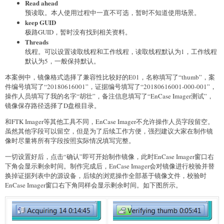
Read ahead
预读取。本人使用过程中一直不可选，暂时不知道使用场景。
keep GUID
极路GUID，暂时没有找到相关资料。
Threads
线程。可以设置读取线程和工作线程，读取线程默认为1，工作线程
默认为5，一般保持默认。
本案例中，镜像格式选择了兼容性比较好的E01，名称填写了“thumb”，案
件编号填写了“20180616001”，证据编号填写了“20180616001-000-001”，
操作人员填写了我的名字“胡壮”，备注信息填写了“EnCase Imager测试”，
镜像保存路径选择了D盘根目录。
和FTK Imager等其他工具不同，EnCase Imager不允许操作人员字段留空。
虽然其他字段可以留空，但是为了后续工作方便，强烈建议大家在制作镜
像时尽量将所有字段按照实际情况填写完整。
一切设置好后，点击“确认”即可开始制作镜像，此时EnCase Imager窗口右
下角会显示剩余时间。制作完成后，EnCase Imager会对镜像进行校验并替
换掉证据列表中的源设备，后续的浏览操作全部基于镜像文件，校验时
EnCase Imager窗口右下角同样会显示剩余时间。如下图所示。